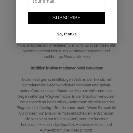
Neben ihrem Engagement für Qualität ist Brisbane Moss
bestrebt, im gesamten Herstellungsprozess
SUBSCRIBE
umweltfreundliche und nachhaltige Praktiken umzusetzen.
Sie legen Wert auf die ethische Beschaffung von
Materialien und nutzen umweltbewusste
No, thanks
Produktionsmethoden, um ihre Umweltauswirkungen zu
minimieren. Wenn Sie sich für
Cordhosen
von Brisbane
Moss entscheiden, investieren Sie nicht nur in zeitlosen Stil,
sondern unterstützen auch verantwortungsvolle und
nachhaltige Modepraktiken.
Tradition in einer modernen Welt bewahren
In der heutigen schnelllebigen Welt, in der Trends mit
alarmierender Geschwindigkeit kommen und gehen,
bieten Cordhosen von Brisbane Moss ein willkommenes
Gegenmittel zur Wegwerfmode. In der Tradition verwurzelt
und dennoch mühelos stilvoll, verkörpern sie eine zeitlose
Eleganz, die flüchtige Trends überdauert. Wenn Sie sich für
Cordhosen von Brisbane Moss entscheiden, entscheiden
Sie sich nicht nur für einen Stoff, sondern für einen
Lebensstil – einen, der Qualität, Handwerkskunst und
Authentizität über alles schätzt.