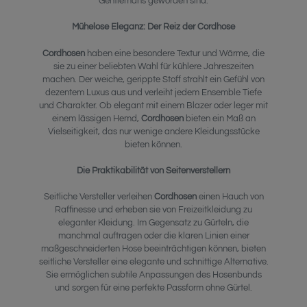
Gentlemans geworden sind.
Mühelose Eleganz: Der Reiz der Cordhose
Cordhosen
haben eine besondere Textur und Wärme, die
sie zu einer beliebten Wahl für kühlere Jahreszeiten
machen. Der weiche, gerippte Stoff strahlt ein Gefühl von
dezentem Luxus aus und verleiht jedem Ensemble Tiefe
und Charakter. Ob elegant mit einem Blazer oder leger mit
einem lässigen Hemd,
Cordhosen
bieten ein Maß an
Vielseitigkeit, das nur wenige andere Kleidungsstücke
bieten können.
Die Praktikabilität von Seitenverstellern
Seitliche Versteller verleihen
Cordhosen
einen Hauch von
Raffinesse und erheben sie von Freizeitkleidung zu
eleganter Kleidung. Im Gegensatz zu Gürteln, die
manchmal auftragen oder die klaren Linien einer
maßgeschneiderten Hose beeinträchtigen können, bieten
seitliche Versteller eine elegante und schnittige Alternative.
Sie ermöglichen subtile Anpassungen des Hosenbunds
und sorgen für eine perfekte Passform ohne Gürtel.