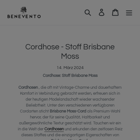
Direkt
zum
Suchen
Einloggen
Warenkor
Inhalt
Cordhose - Stoff Brisbane
Moss
14. März 2024
Cordhose: Stoff Brisbane Moss
Cordhosen
, die oft mit Vintage-Charme und dauerhaftem
Komfort in Verbindung gebracht werden, erfreuen sich in
der heutigen Modelandschaft wieder wachsender
Beliebtheit. Unter den verschiedenen verfügbaren
Cordarten sticht
Brisbane Moss-Cord
als Premium-Wahl
hervor, der für seine Qualität, Haltbarkeit und
außergewöhnliche Textur geschätzt wird. Tauchen wir ein
in die Welt der
Cordhosen
und erkunden den zeitlosen Reiz
dieses Stoffes und die einzigartigen Eigenschaften von