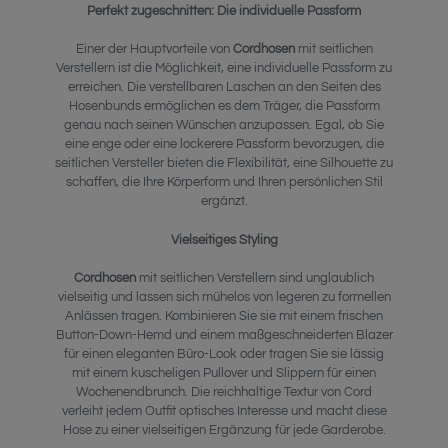
Perfekt zugeschnitten: Die individuelle Passform
Einer der Hauptvorteile von
Cordhosen
mit seitlichen
Verstellern ist die Möglichkeit, eine individuelle Passform zu
erreichen. Die verstellbaren Laschen an den Seiten des
Hosenbunds ermöglichen es dem Träger, die Passform
genau nach seinen Wünschen anzupassen. Egal, ob Sie
eine enge oder eine lockerere Passform bevorzugen, die
seitlichen Versteller bieten die Flexibilität, eine Silhouette zu
schaffen, die Ihre Körperform und Ihren persönlichen Stil
ergänzt.
Vielseitiges Styling
Cordhosen
mit seitlichen Verstellern sind unglaublich
vielseitig und lassen sich mühelos von legeren zu formellen
Anlässen tragen. Kombinieren Sie sie mit einem frischen
Button-Down-Hemd und einem maßgeschneiderten Blazer
für einen eleganten Büro-Look oder tragen Sie sie lässig
mit einem kuscheligen Pullover und Slippern für einen
Wochenendbrunch. Die reichhaltige Textur von Cord
verleiht jedem Outfit optisches Interesse und macht diese
Hose zu einer vielseitigen Ergänzung für jede Garderobe.