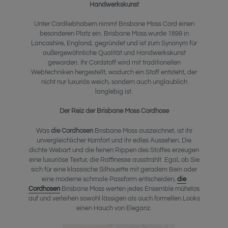
Handwerkskunst
Unter Cordliebhabern nimmt Brisbane Moss Cord einen
besonderen Platz ein. Brisbane Moss wurde 1899 in
Lancashire, England, gegründet und ist zum Synonym für
außergewöhnliche Qualität und Handwerkskunst
geworden. Ihr Cordstoff wird mit traditionellen
Webtechniken hergestellt, wodurch ein Stoff entsteht, der
nicht nur luxuriös weich, sondern auch unglaublich
langlebig ist.
Der Reiz der Brisbane Moss Cordhose
Was
die Cordhosen
Brisbane Moss auszeichnet, ist ihr
unvergleichlicher Komfort und ihr edles Aussehen. Die
dichte Webart und die feinen Rippen des Stoffes erzeugen
eine luxuriöse Textur, die Raffinesse ausstrahlt. Egal, ob Sie
sich für eine klassische Silhouette mit geradem Bein oder
eine moderne schmale Passform entscheiden,
die
Cordhosen
Brisbane Moss werten jedes Ensemble mühelos
auf und verleihen sowohl lässigen als auch formellen Looks
einen Hauch von Eleganz.