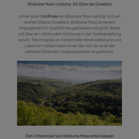
Brisbane Moss Corduroy: Ein Erbe der Exzellenz
Hinter jeder
Cordhose
von Brisbane Moss verbirgt sich ein
reiches Erbe an Exzellenz. Brisbane Moss ist seinem
Engagement für Qualität treu geblieben und greift dabei
auf über ein Jahrhundert Erfahrung in der Textilherstellung
zurück. Ihre Hingabe an traditionelle Handwerkskunst und
Liebe zum Detail haben ihnen den Ruf als einer der
weltweit führenden Cordproduzenten eingebracht.
Den Unterschied von Brisbane Moss entschlüsseln