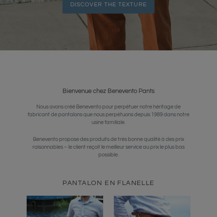
DISCOVER THE TEXTURE
Bienvenue chez Benevento Pants
Nous avons créé Benevento pour perpétuer notre héritage de
fabricant de pantalons que nous perpétuons depuis 1989 dans notre
usine familiale.
Benevento propose des produits de très bonne qualité à des prix
raisonnables – le client reçoit le meilleur service au prix le plus bas
possible.
PANTALON EN FLANELLE
Pantalon
Pantalon
en
Sartorial