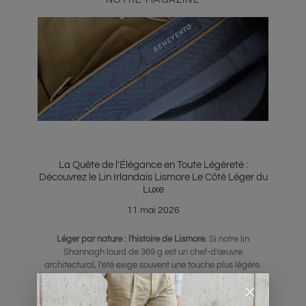
La Quête de l'Élégance en Toute Légèreté :
Découvrez le Lin Irlandais Lismore Le Côté Léger du
Luxe
11 mai 2026
Léger par nature : l'histoire de Lismore.
Si notre lin
Shannagh lourd de 369 g est un chef-d'œuvre
architectural, l'été exige souvent une touche plus légère.
Découvrez Lismore, un lin irlandais à armure toile de 194 g
conçu pour le nomade moderne. De sa finition sanforisée à
sa respirabilité inégalée, découvrez pourquoi c'est le seul