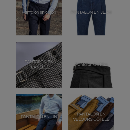
Pantalon en coton
PANTALON EN JEAN
PANTALON EN
Pantalon Gurkha
FLANELLE
PANTALON EN
PANTALON EN LIN
VELOURS CÔTELÉ