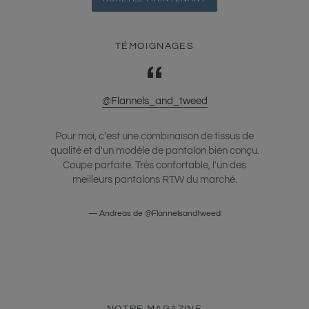
TÉMOIGNAGES
@Flannels_and_tweed
e drapé
Pour moi, c'est une combinaison de tissus de
Le pan
rbes.
qualité et d'un modèle de pantalon bien conçu.
et l
Coupe parfaite. Très confortable, l'un des
meilleurs pantalons RTW du marché.
Andreas de @Flannelsandtweed
NOTRE MAGAZINE