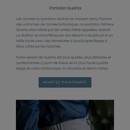
Pantalon Gurkha
Les
racines du pantalon Gurkha se trouvent dans l'histoire
des uniformes de l'armée britannique. Le pantalon militaire
Gurkha était
utilisé par les unités d'élite appelées Gurkah.
Le Gurkha
se
caractérise par son devant à double pli et sa
taille haute avec des fermetures à boucle spécifiques à
deux côtés sur les hanches.
Notre version de Gurkha est plus ajustée, plus détaillée et
confectionnée à partir de tissus de la plus haute qualité :
sergé de coton britannique, lin irlandais et denim italien.
ACHETEZ MAINTENANT