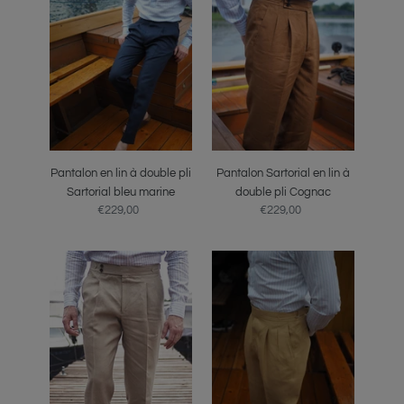
lin
en
à
lin
double
à
pli
double
Sartorial
pli
bleu
Cognac
marine
Pantalon en lin à double pli
Pantalon Sartorial en lin à
Sartorial bleu marine
double pli Cognac
€229,00
Prix
€229,00
Prix
normal
normal
Pantalon
Pantalon
en
en
lin
lin
à
à
double
double
pli
pli
Sartorial
Sartorial
Naturel
Sable