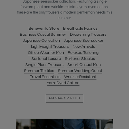
Japanese seersucker collection. Featuring a single
forward pleat and wrinkle-resistant yarn-dyed cotton,
these are the only trousers a modern gentleman needs this
summer.
Benevento Store
Breathable Fabrics
Business Casual Summer
Drawstring Trousers
Japanese Collection
Japanese Seersucker
Lightweight Trousers
New Arrivals
Office Wear for Men
Relaxed Tailoring
Sartorial Leisure
Sartorial Staples
Single Pleat Trousers
Smart Casual Men
Summer Textiles
Summer Wedding Guest
Travel Essentials
Wrinkle-Resistant
Yarn-Dyed Cotton
EN SAVOIR PLUS